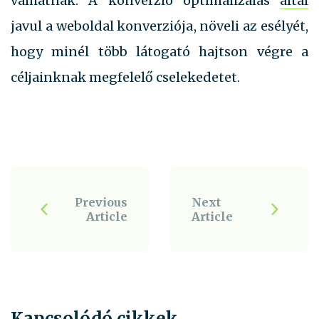
válhatnak. A konverzió optimalizálás
által
javul a weboldal konverziója, növeli az esélyét,
hogy minél több látogató hajtson végre a
céljainknak megfelelő cselekedetet.
P
o
Previous
Next
Article
Article
s
t
N
a
Kapcsolódó cikkek